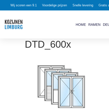
Wij scoren een 9.1
Voordelige prijzen
Snelle levering
Gratis 
HOME
RAMEN
DE
DTD_600x