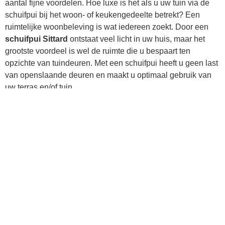
aantal fijne voordelen. Hoe luxe is het als u uw tuin via de
schuifpui bij het woon- of keukengedeelte betrekt? Een
ruimtelijke woonbeleving is wat iedereen zoekt. Door een
schuifpui Sittard
ontstaat veel licht in uw huis, maar het
grootste voordeel is wel de ruimte die u bespaart ten
opzichte van tuindeuren. Met een schuifpui heeft u geen last
van openslaande deuren en maakt u optimaal gebruik van
uw terras en/of tuin.
Kozijnen Limburg mag zich met veel jaren ervaring en een
grote dosis vakkennis inmiddels specialist noemen op het
gebied van schuifpuien. Wij vervaardigen unieke, op maat
gemaakte schuifpuien, en ook deuren en kozijnen. We
gebruiken hiervoor kunststof of aluminium. Het
waarderingscijfer 9,1 van onze tevreden klanten bevestigt
dat wij op de goede manier werkzaam zijn.