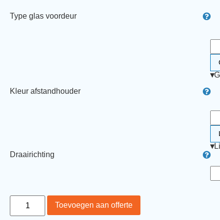
Type glas voordeur
▾
G
Kleur afstandhouder
▾
L
Draairichting
Toevoegen aan offerte