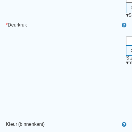
▾
S
*
Deurkruk
St
▾
m
Kleur (binnenkant)