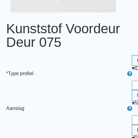
Kunststof Voordeur
Deur 075
▾
I
*
Type profiel
▾
N
Aanslag
▾
D