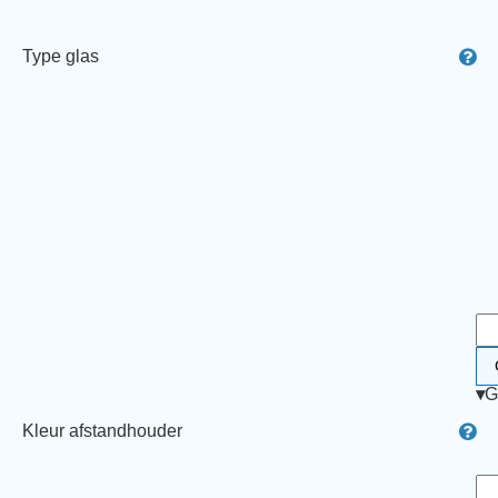
Type glas
▾
G
Kleur afstandhouder