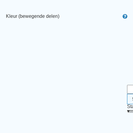
Kleur (bewegende delen)
St
▾
m