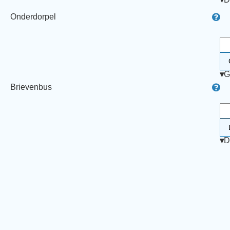
Onderdorpel
▾
G
Brievenbus
▾
D