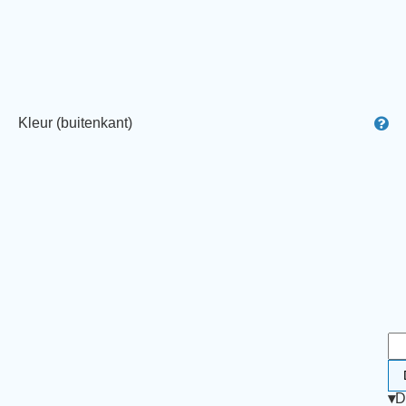
Kleur (buitenkant)
▾
D