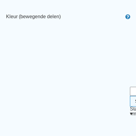
Kleur (bewegende delen)
St
▾
m