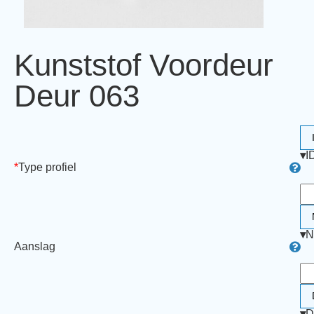
Kunststof Voordeur
Deur 063
▾
I
*
Type profiel
▾
N
Aanslag
▾
D