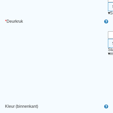
▾
S
*
Deurkruk
St
▾
m
Kleur (binnenkant)