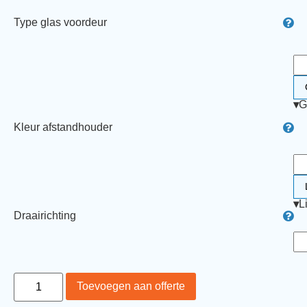
Type glas voordeur
▾
G
Kleur afstandhouder
▾
L
Draairichting
Toevoegen aan offerte