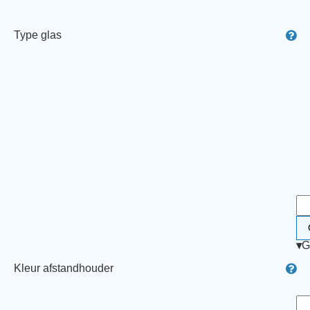
Type glas
▾
G
Kleur afstandhouder