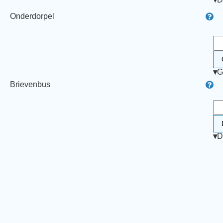
Onderdorpel
▾
G
Brievenbus
▾
D