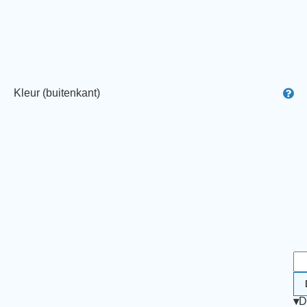
Kleur (buitenkant)
▾
D