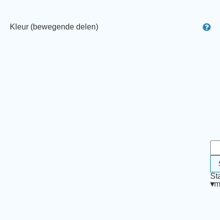
Kleur (bewegende delen)
St
▾
m