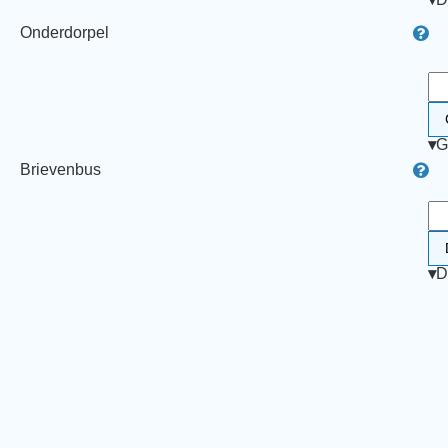
Onderdorpel
▾
G
Brievenbus
▾
D