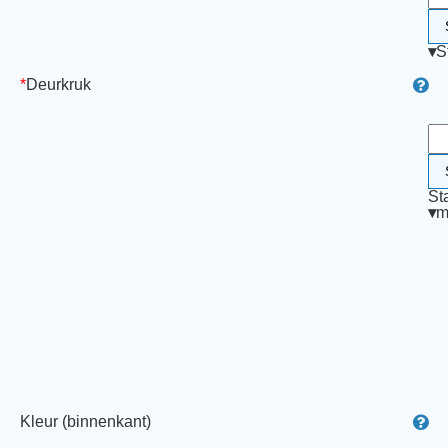
▾
S
*
Deurkruk
St
▾
m
Kleur (binnenkant)