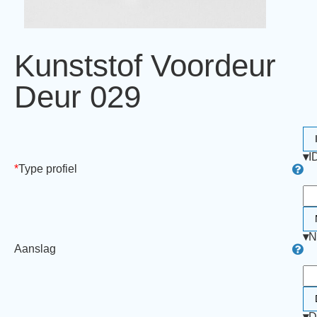
Kunststof Voordeur
Deur 029
▾
I
*
Type profiel
▾
N
Aanslag
▾
D