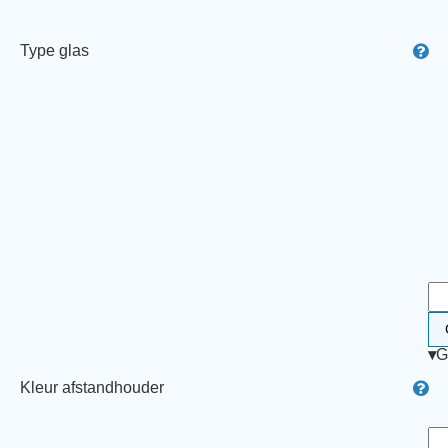
Type glas
▾
G
Kleur afstandhouder