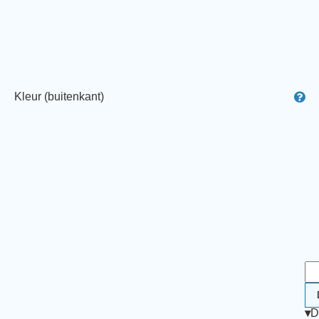
Kleur (buitenkant)
▾
D