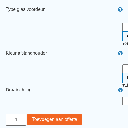
Type glas voordeur
▾
G
Kleur afstandhouder
▾
L
Draairichting
Toevoegen aan offerte