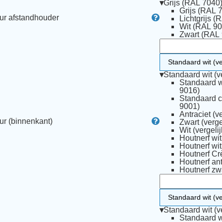
▾
Grijs (RAL 7040
Grijs (RAL 
ur afstandhouder
Lichtgrijs (
Wit (RAL 90
Zwart (RAL
▾
Standaard wit (v
Standaard w
9016)
Standaard c
9001)
Antraciet (v
ur (binnenkant)
Zwart (verge
Wit (vergeli
Houtnerf Cr
Houtnerf ant
Houtnerf zwa
▾
Standaard wit (v
Standaard w