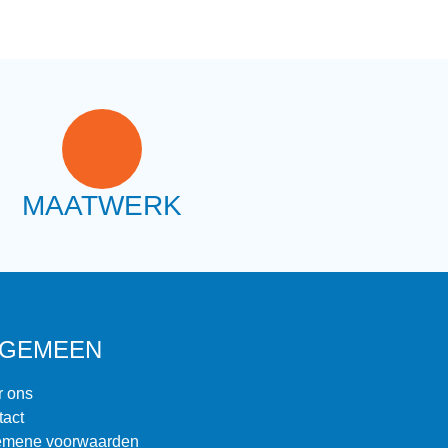
MAATWERK
LGEMEEN
r ons
tact
emene voorwaarden