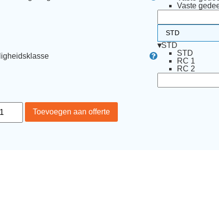
Vaste gedee
▾
STD
STD
ligheidsklasse
RC 1
RC 2
Toevoegen aan offerte