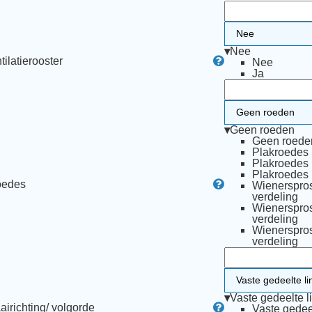
▾
Nee
tilatierooster
Nee
Ja
▾
Geen roeden
Geen roede
Plakroedes 
Plakroedes 
Plakroedes 
edes
Wienerspros
verdeling
Wienerspros
verdeling
Wienerspros
verdeling
▾
Vaste gedeelte l
airichting/ volgorde
Vaste gedeel