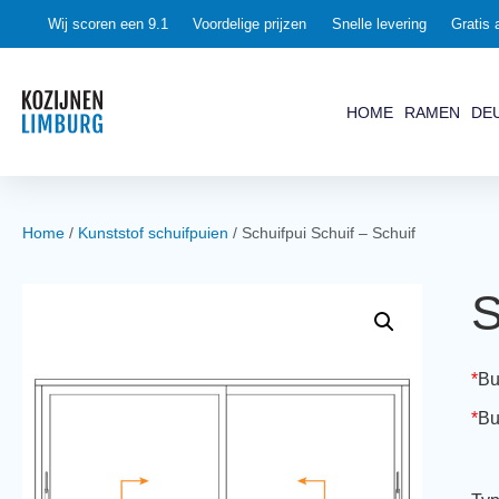
0
Wij scoren een 9.1
Voordelige prijzen
Snelle levering
Gratis 
HOME
RAMEN
DE
Home
/
Kunststof schuifpuien
/ Schuifpui Schuif – Schuif
S
*
Bu
*
Bu