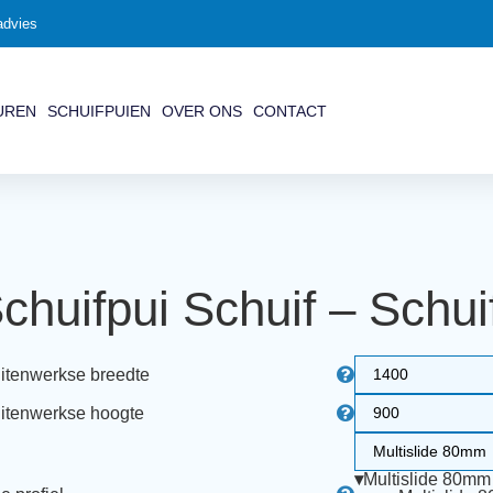
advies
UREN
SCHUIFPUIEN
OVER ONS
CONTACT
chuifpui Schuif – Schui
itenwerkse breedte
itenwerkse hoogte
▾
Multislide 80mm