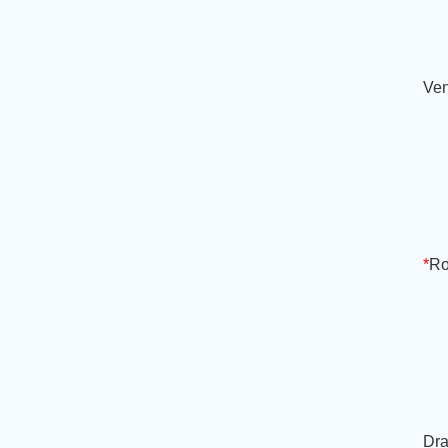
Ven
*
Ro
Dra