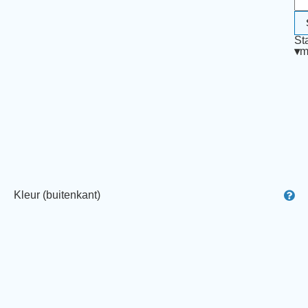
St
▾
m
Kleur (buitenkant)