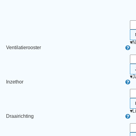
▾
N
Ventilatierooster
▾
J
Inzethor
▾
L
Draairichting