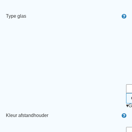
Type glas
▾
G
Kleur afstandhouder