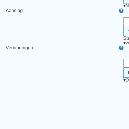
▾
N
Aanslag
St
▾
v
Verbindingen
▾
D