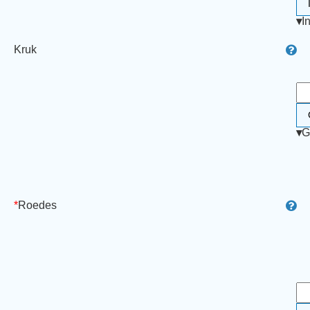
▾
I
Kruk
▾
G
*
Roedes