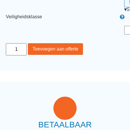
▾
S
Veiligheidsklasse
Toevoegen aan offerte
BETAALBAAR