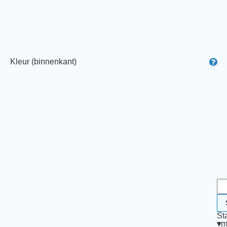
Kleur (binnenkant)
St
▾
m