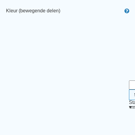
Kleur (bewegende delen)
St
▾
m