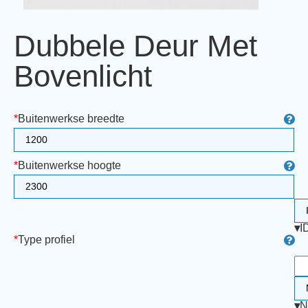
Dubbele Deur Met
Bovenlicht
*
Buitenwerkse breedte
*
Buitenwerkse hoogte
▾
I
*
Type profiel
▾
N