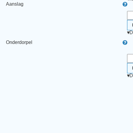
Aanslag
▾
D
Onderdorpel
▾
D