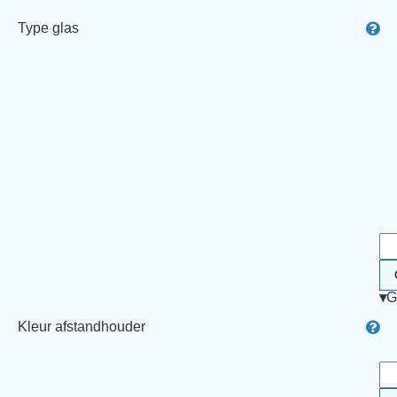
Type glas
▾
G
Kleur afstandhouder