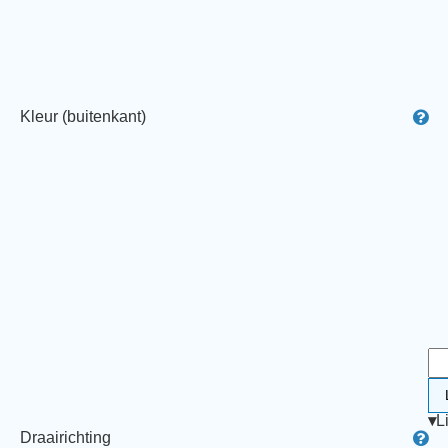
Kleur (buitenkant)
▾
L
Draairichting