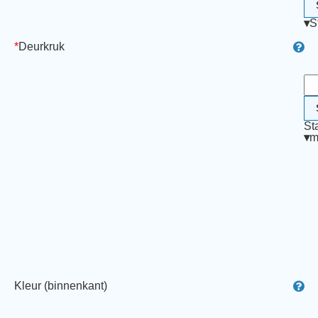
▾
S
*
Deurkruk
St
▾
m
Kleur (binnenkant)