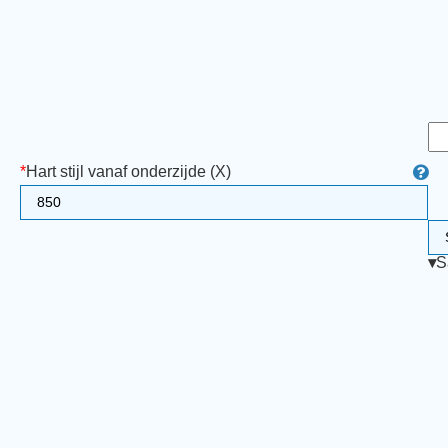
*
Hart stijl vanaf onderzijde (X)
▾
S