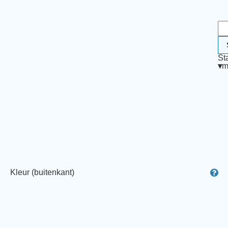
St
▾
m
Kleur (buitenkant)