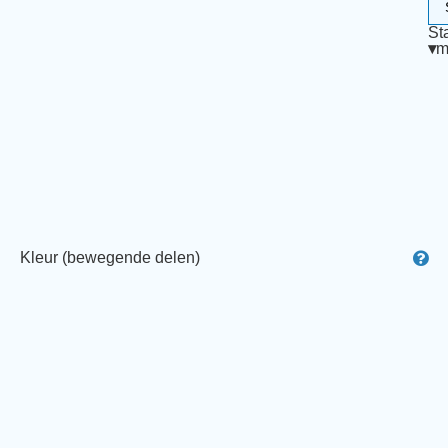
St
▾
m
Kleur (bewegende delen)