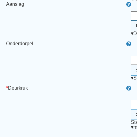
Aanslag
▾
D
Onderdorpel
▾
S
*
Deurkruk
St
▾
m