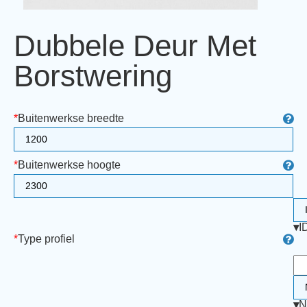
Dubbele Deur Met
Borstwering
*
Buitenwerkse breedte
*
Buitenwerkse hoogte
▾
I
*
Type profiel
▾
N