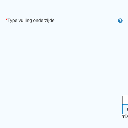
*
Type vulling onderzijde
▾
D