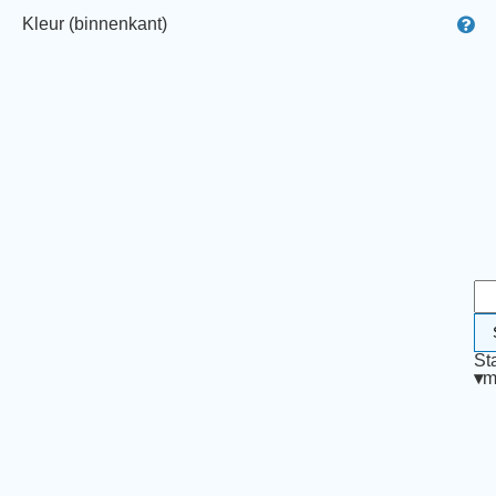
Kleur (binnenkant)
St
▾
m