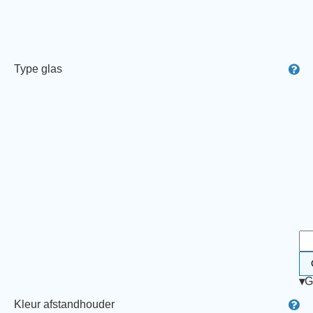
Type glas
▾
G
Kleur afstandhouder