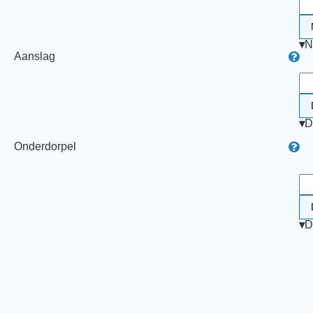
▾
N
Aanslag
▾
D
Onderdorpel
▾
D