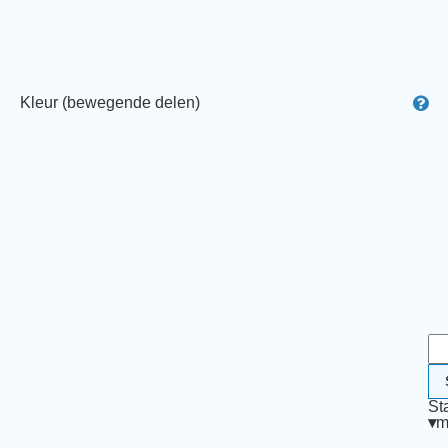
Kleur (bewegende delen)
St
▾
m