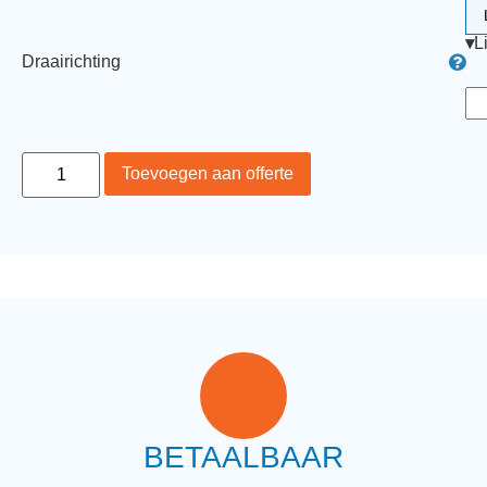
▾
L
Draairichting
Toevoegen aan offerte
BETAALBAAR