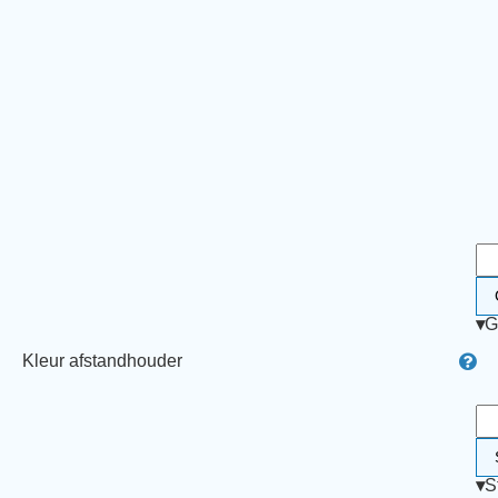
▾
G
Kleur afstandhouder
▾
S