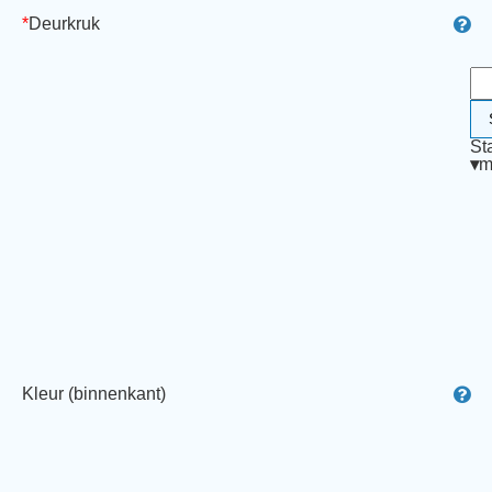
*
Deurkruk
St
▾
m
Kleur (binnenkant)