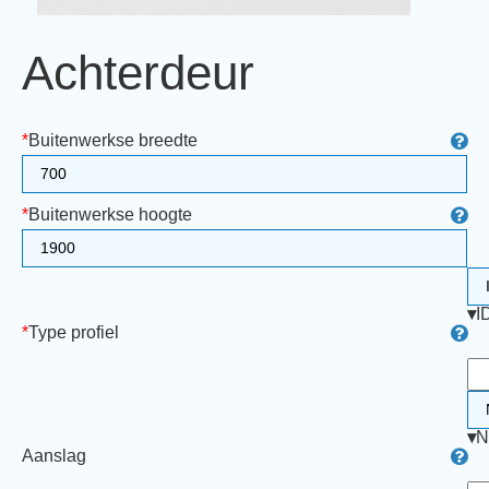
Achterdeur
*
Buitenwerkse breedte
*
Buitenwerkse hoogte
▾
I
*
Type profiel
▾
N
Aanslag