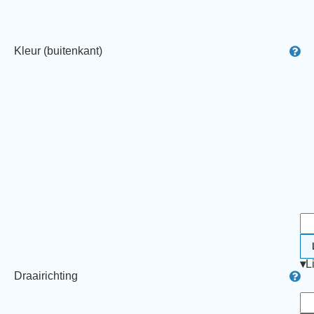
Kleur (buitenkant)
▾
L
Draairichting