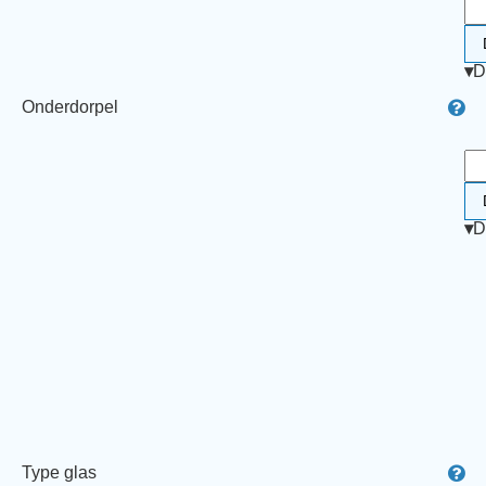
▾
D
Onderdorpel
▾
D
Type glas