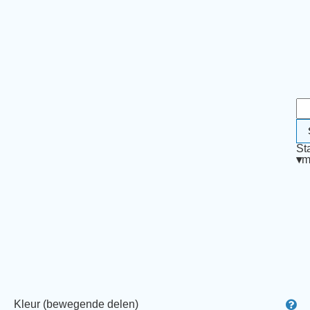
St
▾
m
Kleur (bewegende delen)