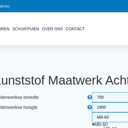
advies
UREN
SCHUIFPUIEN
OVER ONS
CONTACT
unststof Maatwerk Ach
itenwerkse breedte
itenwerkse hoogte
▾
MB-60