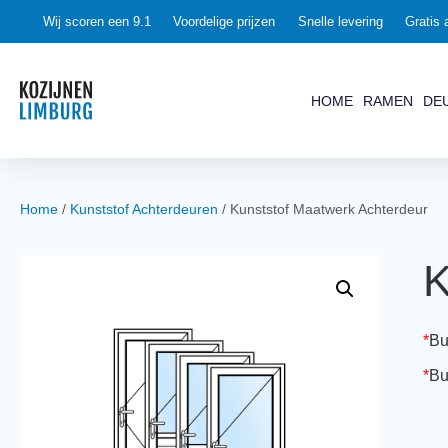
0
Wij scoren een 9.1
Voordelige prijzen
Snelle levering
Gratis 
HOME
RAMEN
DE
Home
/
Kunststof Achterdeuren
/ Kunststof Maatwerk Achterdeur
K
*
Bu
*
Bu