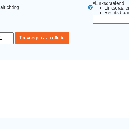
▾
Linksdraaiend
airichting
Linksdraaie
Rechtsdraa
Toevoegen aan offerte