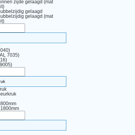
binnen zijde gelaagd (mat
it)
dubbelzijdig gelaagd
dubbelzijdig gelaagd (mat
it)
)
7040)
RAL 7035)
16)
 9005)
ruk
eurkruk
p 800mm
p 1800mm