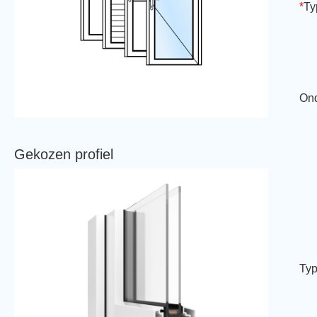
*
Ty
Ond
Gekozen profiel
Typ