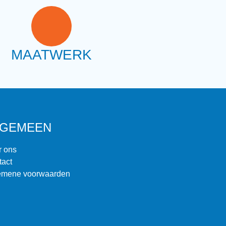
MAATWERK
LGEMEEN
r ons
tact
emene voorwaarden