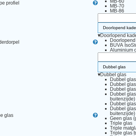
MB-60
pe profiel
MB-70
MB-86
▾
Doorlopend kad
Doorlopend
erdorpel
BUVA IsoSt
Aluminium 
▾
Dubbel glas
Dubbel glas
Dubbel glas 
Dubbel glas
Dubbel glas
buitenzijde)
Dubbel glas
Dubbel glas
buitenzijde)
e glas
Geen glas (
Triple glas
Triple matgl
Triple glas 