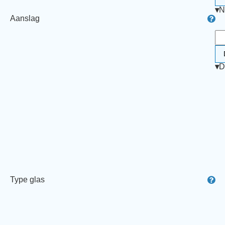
▾
N
Aanslag
▾
D
Type glas