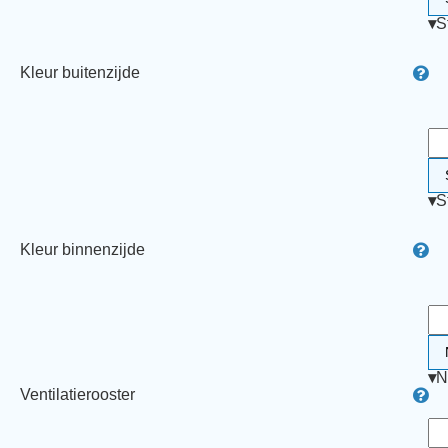
▾
S
Kleur buitenzijde
▾
S
Kleur binnenzijde
▾
N
Ventilatierooster