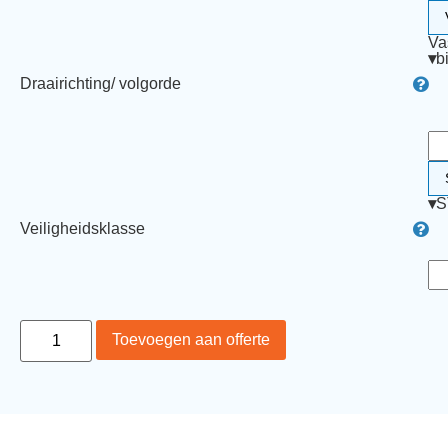
Va
▾
b
Draairichting/ volgorde
▾
S
Veiligheidsklasse
Toevoegen aan offerte