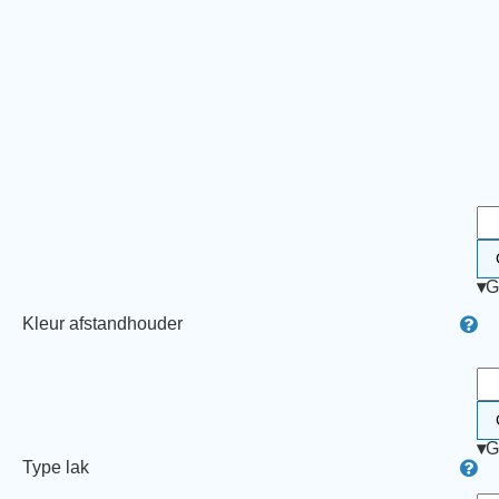
▾
G
Kleur afstandhouder
▾
G
Type lak