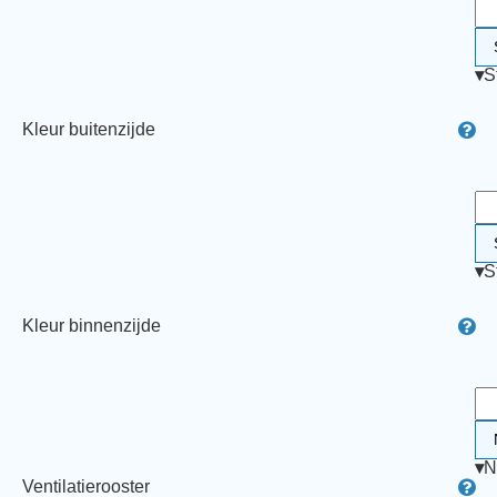
▾
S
Kleur buitenzijde
▾
S
Kleur binnenzijde
▾
N
Ventilatierooster