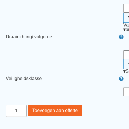
Va
▾
b
Draairichting/ volgorde
▾
S
Veiligheidsklasse
Toevoegen aan offerte