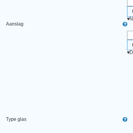
▾
N
Aanslag
▾
D
Type glas