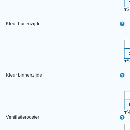
▾
S
Kleur buitenzijde
▾
S
Kleur binnenzijde
▾
N
Ventilatierooster