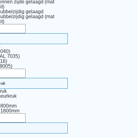
binnen zijde gelaagd (mat
it)
dubbelzijdig gelaagd
dubbelzijdig gelaagd (mat
it)
)
7040)
RAL 7035)
16)
 9005)
ruk
eurkruk
p 800mm
p 1800mm