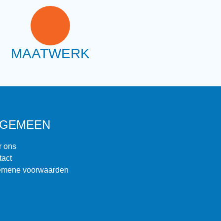
MAATWERK
LGEMEEN
r ons
tact
emene voorwaarden