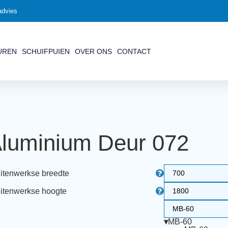
advies
UREN
SCHUIFPUIEN
OVER ONS
CONTACT
luminium Deur 072
itenwerkse breedte
itenwerkse hoogte
▾
MB-60