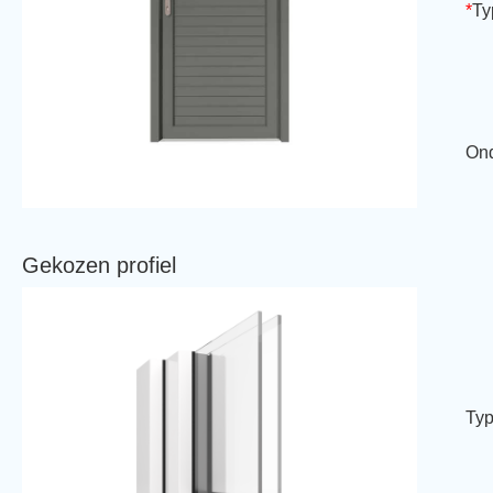
*
Ty
Ond
Gekozen profiel
Typ