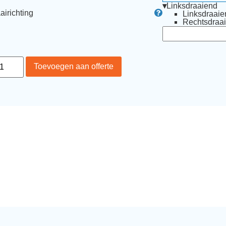
▾
Linksdraaiend
airichting
Linksdraaie
Rechtsdraa
Toevoegen aan offerte