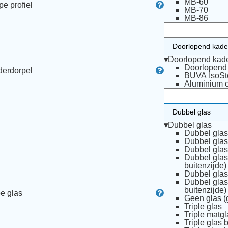
MB-60
pe profiel
MB-70
MB-86
▾
Doorlopend kad
Doorlopend
erdorpel
BUVA IsoSt
Aluminium 
▾
Dubbel glas
Dubbel glas
Dubbel glas 
Dubbel glas
Dubbel glas
buitenzijde)
Dubbel glas
Dubbel glas
buitenzijde)
e glas
Geen glas (
Triple glas
Triple matgl
Triple glas 