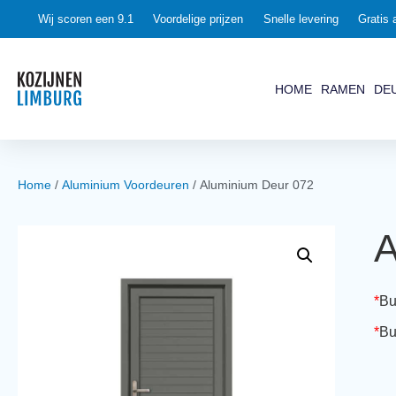
0
Wij scoren een 9.1
Voordelige prijzen
Snelle levering
Gratis 
HOME
RAMEN
DE
Home
/
Aluminium Voordeuren
/ Aluminium Deur 072
A
*
Bu
*
Bu