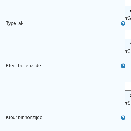
▾
G
Type lak
▾
S
Kleur buitenzijde
▾
S
Kleur binnenzijde