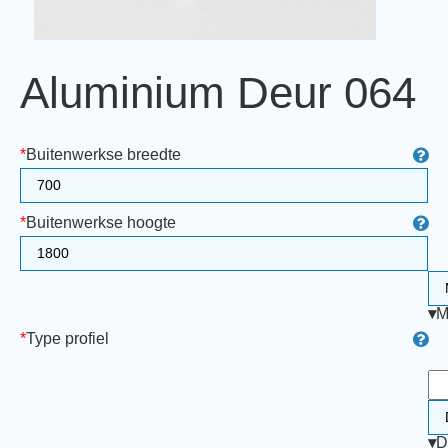
Aluminium Deur 064
*
Buitenwerkse breedte
*
Buitenwerkse hoogte
▾
M
*
Type profiel
▾
D