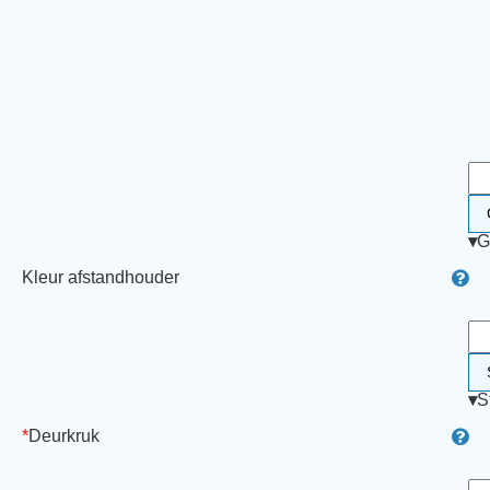
▾
G
Kleur afstandhouder
▾
S
*
Deurkruk