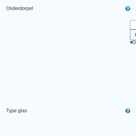
Onderdorpel
▾
D
Type glas