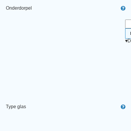
Onderdorpel
▾
D
Type glas