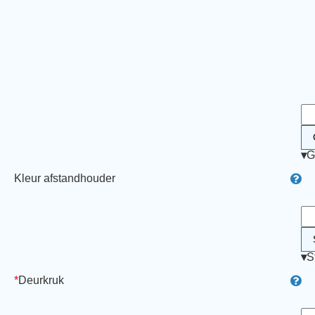
▾
G
Kleur afstandhouder
▾
S
*
Deurkruk