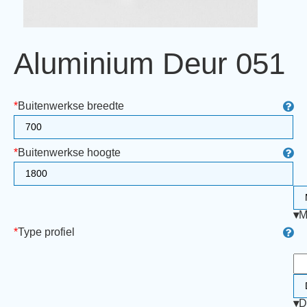
Aluminium Deur 051
*
Buitenwerkse breedte
*
Buitenwerkse hoogte
▾
M
*
Type profiel
▾
D