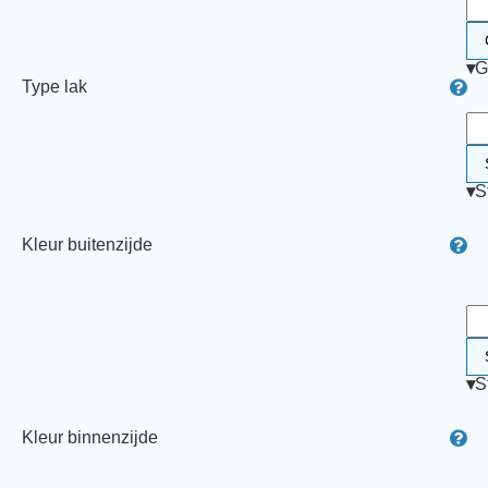
▾
G
Type lak
▾
S
Kleur buitenzijde
▾
S
Kleur binnenzijde