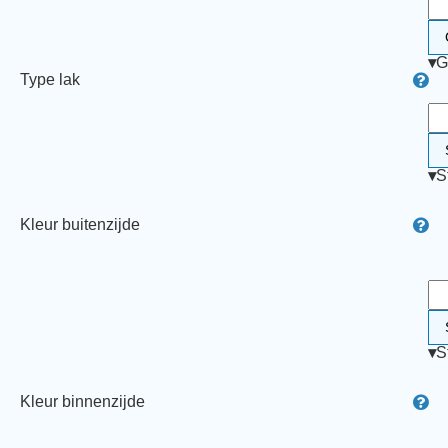
▾
G
Type lak
▾
S
Kleur buitenzijde
▾
S
Kleur binnenzijde