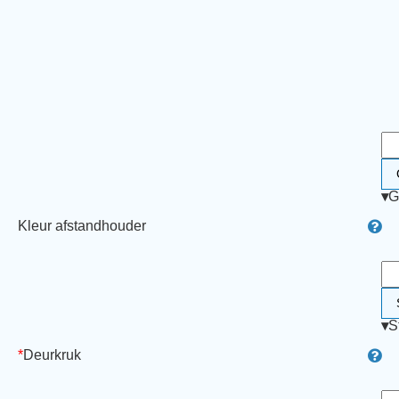
▾
G
Kleur afstandhouder
▾
S
*
Deurkruk