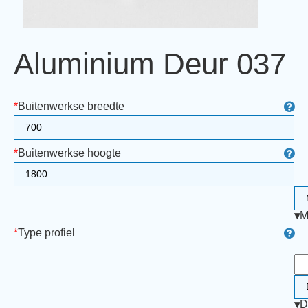
Aluminium Deur 037
*
Buitenwerkse breedte
*
Buitenwerkse hoogte
▾
M
*
Type profiel
▾
D