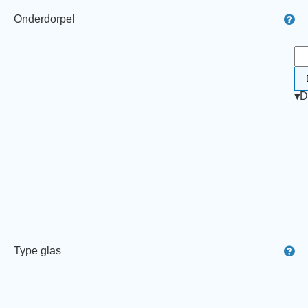
Onderdorpel
▾
D
Type glas