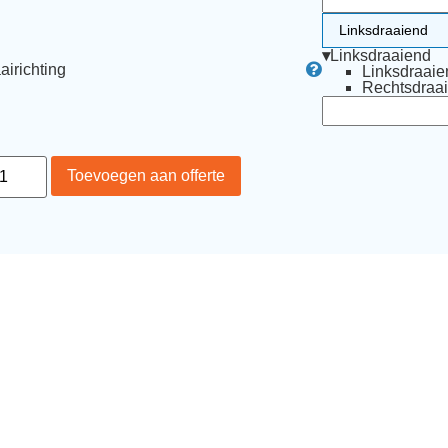
▾
Linksdraaiend
airichting
Linksdraaie
Rechtsdraa
Toevoegen aan offerte