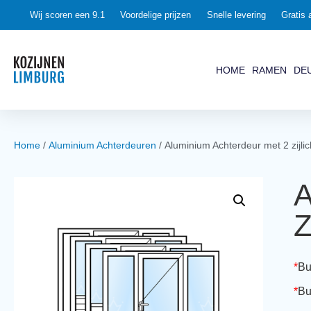
0
Wij scoren een 9.1
Voordelige prijzen
Snelle levering
Gratis 
HOME
RAMEN
DE
Home
/
Aluminium Achterdeuren
/ Aluminium Achterdeur met 2 zijli
A
Z
*
Bu
*
Bu