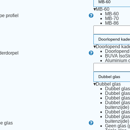
▾
MB-60
MB-60
pe profiel
MB-70
MB-86
▾
Doorlopend kad
Doorlopend
erdorpel
BUVA IsoSt
Aluminium 
▾
Dubbel glas
Dubbel glas
Dubbel glas 
Dubbel glas
Dubbel glas
buitenzijde)
Dubbel glas
Dubbel glas
buitenzijde)
e glas
Geen glas (