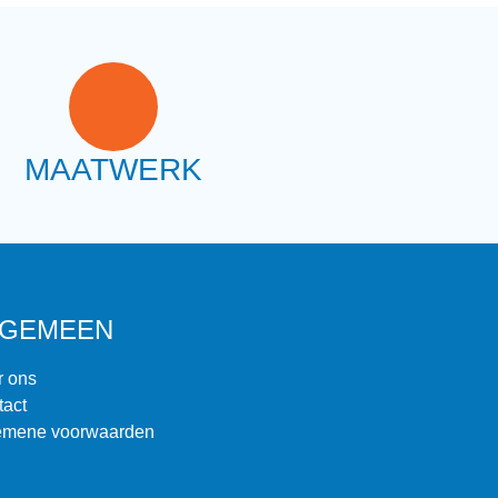
MAATWERK
LGEMEEN
r ons
tact
emene voorwaarden