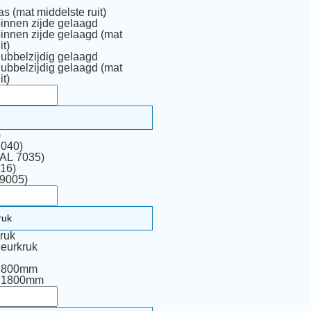
as (mat middelste ruit)
binnen zijde gelaagd
binnen zijde gelaagd (mat
it)
dubbelzijdig gelaagd
dubbelzijdig gelaagd (mat
it)
)
7040)
RAL 7035)
16)
 9005)
ruk
eurkruk
p 800mm
p 1800mm