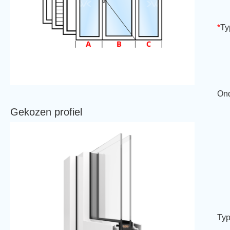
*
Ty
Ond
Gekozen profiel
Typ