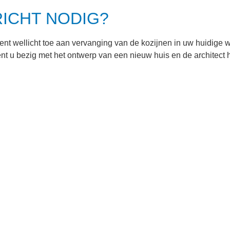
ICHT NODIG?
ent wellicht toe aan vervanging van de kozijnen in uw huidige w
nt u bezig met het ontwerp van een nieuw huis en de architect
imburg zeggen we meteen:
houten kozijnen Maastricht
. Ondanks he
boven houten kozijnen Maastricht. Hout heeft een mooie, natuurl