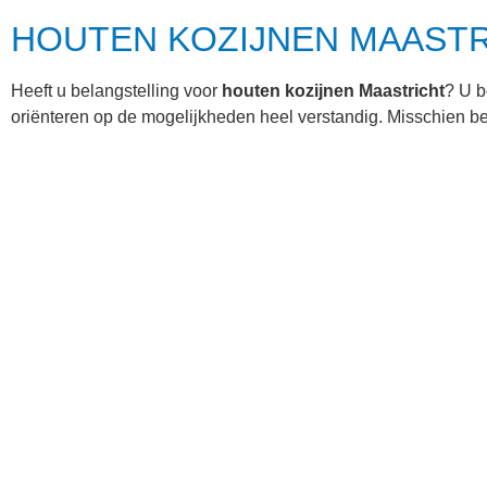
HOUTEN KOZIJNEN MAASTR
Heeft u belangstelling voor
houten kozijnen Maastricht
? U b
oriënteren op de mogelijkheden heel verstandig. Misschien be
betreffende kozijnen? Hoe de situatie ook is, bij Kozijnen L
over onze kunststof en aluminium kozijnen, gaat er toch niets 
waardevolle aanwinst voor uw woning.