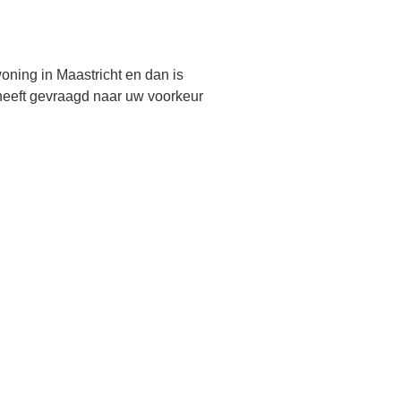
oning in Maastricht en dan is
 heeft gevraagd naar uw voorkeur
t feit dat wij enthousiast zijn
ijke uitstraling en is daarom een