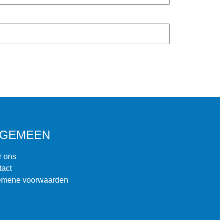
LGEMEEN
r ons
tact
emene voorwaarden