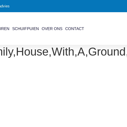
advies
UREN
SCHUIFPUIEN
OVER ONS
CONTACT
ily,House,With,A,Ground,