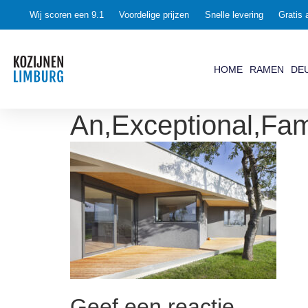
Wij scoren een 9.1
Voordelige prijzen
Snelle levering
Gratis 
HOME
RAMEN
DE
An,Exceptional,Fam
Geef een reactie